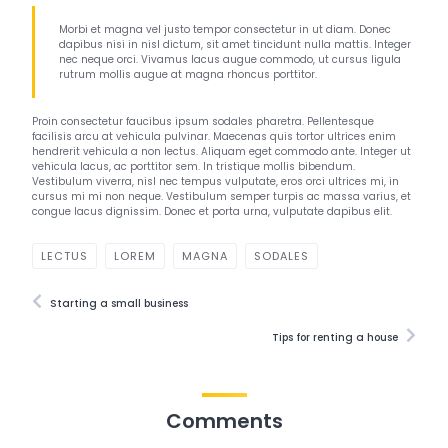
Morbi et magna vel justo tempor consectetur in ut diam. Donec
dapibus nisi in nisl dictum, sit amet tincidunt nulla mattis. Integer
nec neque orci. Vivamus lacus augue commodo, ut cursus ligula
rutrum mollis augue at magna rhoncus porttitor.
Proin consectetur faucibus ipsum sodales pharetra. Pellentesque
facilisis arcu at vehicula pulvinar. Maecenas quis tortor ultrices enim
hendrerit vehicula a non lectus. Aliquam eget commodo ante. Integer ut
vehicula lacus, ac porttitor sem. In tristique mollis bibendum.
Vestibulum viverra, nisl nec tempus vulputate, eros orci ultrices mi, in
cursus mi mi non neque. Vestibulum semper turpis ac massa varius, et
congue lacus dignissim. Donec et porta urna, vulputate dapibus elit.
LECTUS
LOREM
MAGNA
SODALES
Starting a small business
Tips for renting a house
Comments